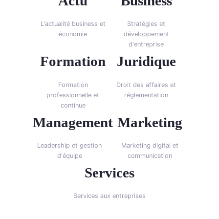
Actu
Business
L'actualité business et
Stratégies et
économie
développement
d'entreprise
Formation
Juridique
Formation
Droit des affaires et
professionnelle et
réglementation
continue
Management
Marketing
Leadership et gestion
Marketing digital et
d'équipe
communication
Services
Services aux entreprises