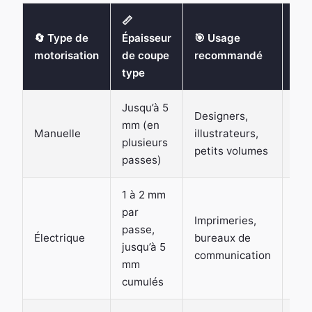
📏
🔄 Type de
Épaisseur
🎯 Usage
🎯 
motorisation
de coupe
recommandé
con
type
Jusqu’à 5
Designers,
Trè
mm (en
Manuelle
illustrateurs,
dép
plusieurs
petits volumes
ma
passes)
1 à 2 mm
par
Imprimeries,
passe,
Exc
Électrique
bureaux de
jusqu’à 5
rep
communication
mm
cumulés