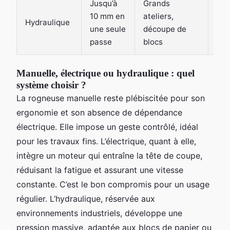
Jusqu’à
Grands
Trè
10 mm en
ateliers,
Hydraulique
for
une seule
découpe de
con
passe
blocs
Manuelle, électrique ou hydraulique : quel
système choisir ?
La rogneuse manuelle reste plébiscitée pour son
ergonomie et son absence de dépendance
électrique. Elle impose un geste contrôlé, idéal
pour les travaux fins. L’électrique, quant à elle,
intègre un moteur qui entraîne la tête de coupe,
réduisant la fatigue et assurant une vitesse
constante. C’est le bon compromis pour un usage
régulier. L’hydraulique, réservée aux
environnements industriels, développe une
pression massive, adaptée aux blocs de papier ou